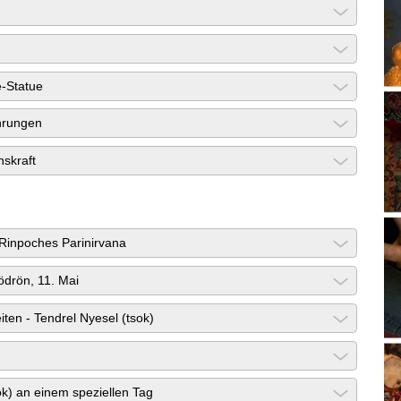
e-Statue
hrungen
nskraft
Rinpoches Parinirvana
drön, 11. Mai
ten - Tendrel Nyesel (tsok)
ok) an einem speziellen Tag