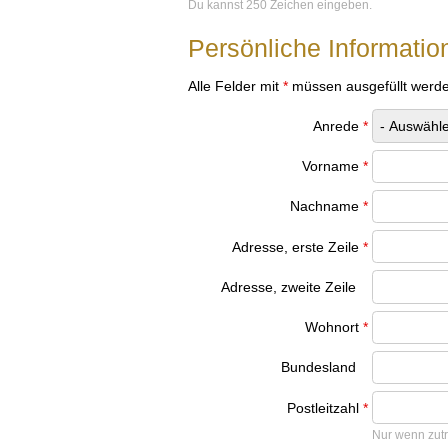
Du kannst 250 Zeichen eingeben.
Persönliche Informatio
Alle Felder mit
*
müssen ausgefüllt werd
Anrede
*
Vorname
*
Nachname
*
Adresse, erste Zeile
*
Adresse, zweite Zeile
Wohnort
*
Bundesland
Postleitzahl
*
Nur wenn zutr