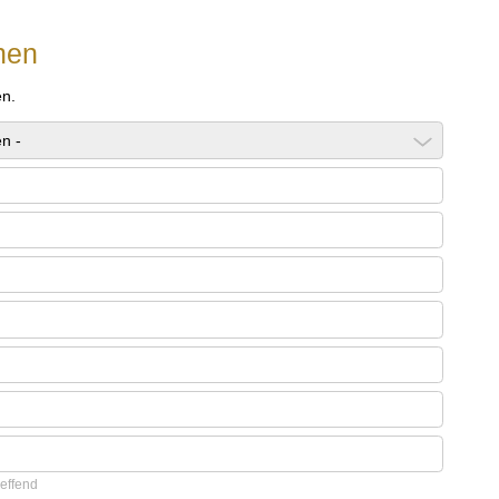
nen
en.
effend