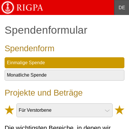
English
Français
Deutsch
Español
中文
DE
Spendenformular
Spendenform
Einmalige Spende
Monatliche Spende
Projekte und Beträge
Für Verstorbene
Die wichtigsten Bereiche, in denen wir