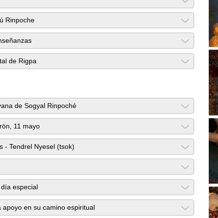
rú Rinpoche
enseñanzas
ital de Rigpa
irvana de Sogyal Rinpoché
drön, 11 mayo
s - Tendrel Nyesel (tsok)
 día especial
a apoyo en su camino espiritual