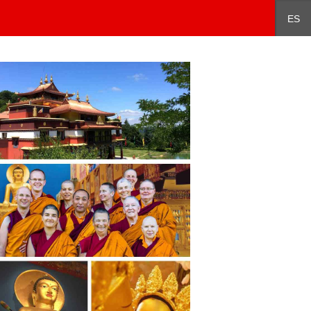
Español
中文
ES