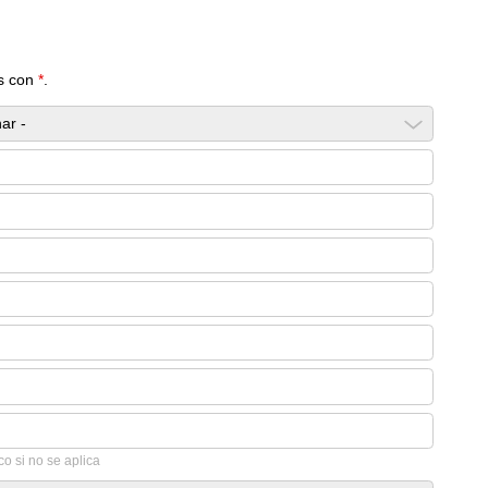
s con
*
.
co si no se aplica